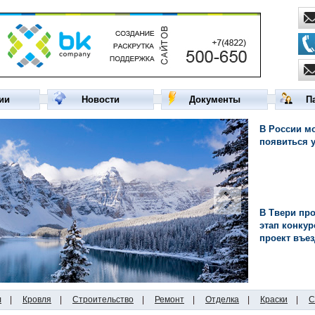
ии
Новости
Документы
П
В России мо
появиться 
В Твери пр
этап конкур
проект въе
л
|
Кровля
|
Строительство
|
Ремонт
|
Отделка
|
Краски
|
С