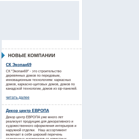
НОВЫЕ КОМПАНИИ
СК Экопан69
СК "Экопан69" - это строительство
деревянных домов по передовым,
инновационным технологиям: каркасных
домов, каркасно-щитовых домов, домов по
канадской технологии, домов из sip-панелей.
читать далее
Декор центр ЕВРОПА
Декор центр ЕВРОПА уже много лет
реализует продукцию для декоративного и
художественного оформления интерьеров и
наружной отделки. Наш ассортимент
включает в себя широкий перечень
отделочных материалов от известных