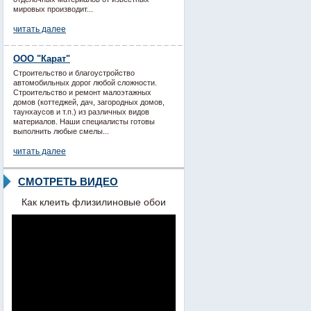
мировых производит...
читать далее
ООО "Карат"
Строительство и благоустройство
автомобильных дорог любой сложности.
Строительство и ремонт малоэтажных
домов (коттеджей, дач, загородных домов,
таунхаусов и т.п.) из различных видов
материалов. Наши специалисты готовы
выполнить любые смелы...
читать далее
СМОТРЕТЬ ВИДЕО
Как клеить флизилиновые обои