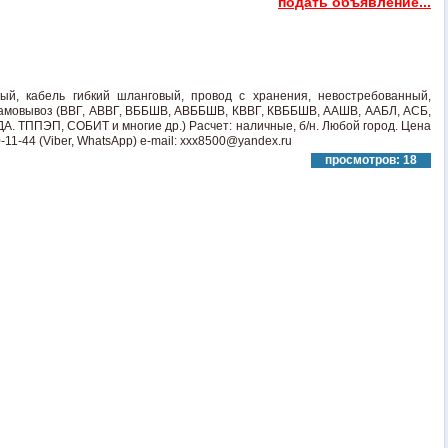
подать объявление...
ый, кабель гибкий шланговый, провод с хранения, невостребованный,
. Самовывоз (ВВГ, АВВГ, ВББШВ, АВББШВ, КВВГ, КВББШВ, ААШВ, ААБЛ, АСБ,
. ТППЭП, СОБИТ и многие др.) Расчет: наличные, б/н. Любой город. Цена
-11-44 (Viber, WhatsApp) e-mail: xxx8500@yandex.ru
просмотров: 18