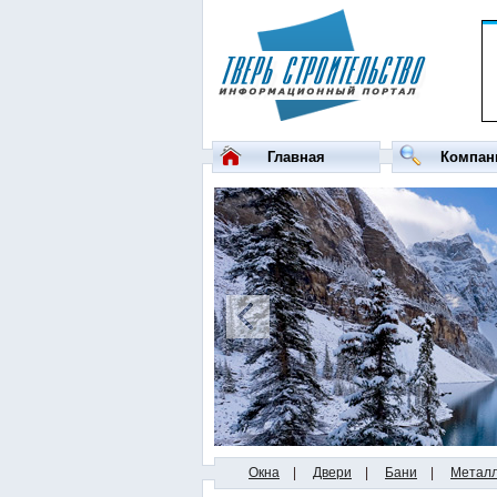
Главная
Компан
Окна
|
Двери
|
Бани
|
Метал