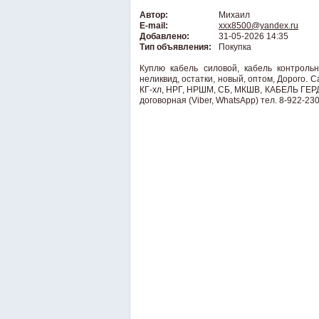
Автор:
Михаил
E-mail:
xxx8500@yandex.ru
Добавлено:
31-05-2026 14:35
Тип объявления:
Покупка
Куплю кабель силовой, кабель контрольн
неликвид, остатки, новый, оптом, Дорого
КГ-хл, НРГ, НРШМ, СБ, МКШВ, КАБЕЛЬ ГЕРДА
договорная (Viber, WhatsApp) тел. 8-922-230