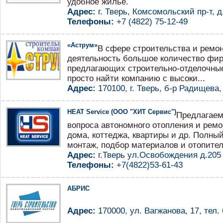
удобное жилье.
Адрес:
г. Тверь, Комсомольский пр-т, д
Телефоны:
+7 (4822) 75-12-49
«Аструм»
В сфере строительства и ремо
деятельность большое количество фир
предлагающих строительно-отделочные
просто найти компанию с высоки...
Адрес:
170100, г. Тверь, б-р Радищева, 
HEAT Service (ООО "ХИТ Сервис")
Предлагаем
вопроса автономного отопления и ремо
дома, коттеджа, квартиры и др. Полный
монтаж, подбор материалов и отопитель
Адрес:
г.Тверь ул.Освобождения д.205
Телефоны:
+7(4822)53-61-43
АБРИС
Адрес:
170000, ул. Вагжанова, 17, тел. 