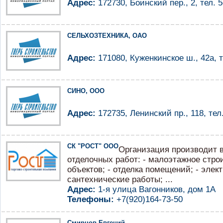
Адрес:
172730, Боинский пер., 2, тел. 5
СЕЛЬХОЗТЕХНИКА, ОАО
Адрес:
171080, Куженкинское ш., 42а, т
СИНО, ООО
Адрес:
172735, Ленинский пр., 118, тел.
СК "РОСТ" ООО
Организация производит 
отделочных работ: - малоэтажное строи
объектов; - отделка помещений; - элек
сантехнические работы; ...
Адрес:
1-я улица Вагонников, дом 1А
Телефоны:
+7(920)164-73-50
Смирнов Евгений