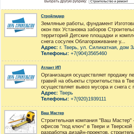
Выбрать другую рубрику:
Cтройлидер
Земляные работы, фундамент Изготовл
окон пвх Установка заборов Строитель
территорий Детские площадки и компл
снега сосулек Облагораживание у...
Адрес:
г. Тверь, ул. Силикатная, дом 3
Телефоны:
+7(904)3565460
Атлант ИП
Организация осуществляет продажу пес
гравий на объекты строительства в Тве
осуществляет вывоз мусора и снега 
Адрес:
Тверь
Телефоны:
+7(920)1939111
Ваш Мастер
Строительная компания "Ваш Мастер" -
офисов "под ключ" в Твери и Тверской
разработка дизайн-проектов, строител