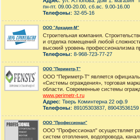
Адрес:
ул. А.Попова. дом 1. магазин "
пн-пт. 09.00-20.00, сб.вс. 9.00-16.00
Телефоны:
32-65-16
ООО "Аркадия-М"
Строительная компания. Строительств
и отделка помещений любой сложности
высокий уровень профессионализма пр
Телефоны:
8-968-723-77-27
ООО "Периметр-Т"
ООО "Периметр-Т" является официал
«Системы ограждения», торговая марк
области. Современные системы огражде
www.perimetr-t.ru
Адрес:
Тверь Коминтерна 22 оф.9
Телефоны:
89105303837, 89043536159
ООО "Профессионал"
ООО "Профессионал" осуществляет ра
систем отопления, водопровода, кана