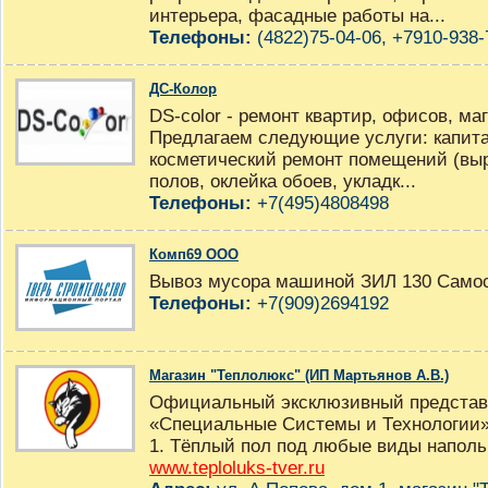
интерьера, фасадные работы на...
Телефоны:
(4822)75-04-06, +7910-938-
ДС-Колор
DS-color - ремонт квартир, офисов, ма
Предлагаем следующие услуги: капита
косметический ремонт помещений (выр
полов, оклейка обоев, укладк...
Телефоны:
+7(495)4808498
Комп69 ООО
Вывоз мусора машиной ЗИЛ 130 Само
Телефоны:
+7(909)2694192
Магазин "Теплолюкс" (ИП Мартьянов А.В.)
Официальный эксклюзивный представи
«Специальные Системы и Технологии» 
1. Тёплый пол под любые виды напольн
www.teploluks-tver.ru