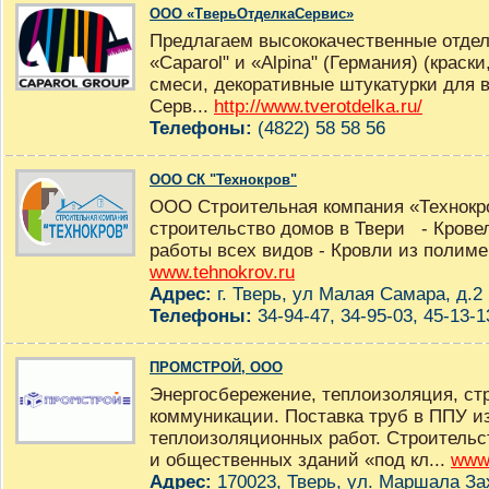
ООО «ТверьОтделкаСервис»
Предлагаем высококачественные отд
«Caparol" и «Alpina" (Германия) (краск
смеси, декоративные штукатурки для в
Серв...
http://www.tverotdelka.ru/
Телефоны:
(4822) 58 58 56
ООО СК "Технокров"
ООО Строительная компания «Технокр
строительство домов в Твери - Крове
работы всех видов - Кровли из полиме
www.tehnokrov.ru
Адрес:
г. Тверь, ул Малая Самара, д.2
Телефоны:
34-94-47, 34-95-03, 45-13-1
ПРОМСТРОЙ, ООО
Энергосбережение, теплоизоляция, ст
коммуникации. Поставка труб в ППУ и
теплоизоляционных работ. Строительс
и общественных зданий «под кл...
www.
Адрес:
170023, Тверь, ул. Маршала За