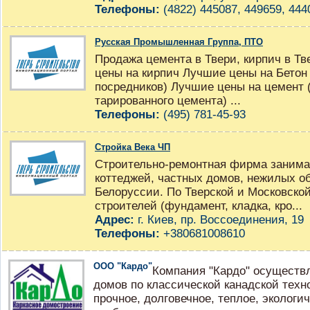
Телефоны:
(4822) 445087, 449659, 444
Русская Промышленная Группа, ПТО
Продажа цемента в Твери, кирпич в Т
цены на кирпич Лучшие цены на Бетон 
посредников) Лучшие цены на цемент 
тарированного цемента) ...
Телефоны:
(495) 781-45-93
Стройка Века ЧП
Строительно-ремонтная фирма занима
коттеджей, частных домов, нежилых об
Белоруссии. По Тверской и Московской
строителей (фундамент, кладка, кро...
Адрес:
г. Киев, пр. Воссоединения, 19
Телефоны:
+380681008610
ООО "Кардо"
Компания "Кардо" осуществл
домов по классической канадской техн
прочное, долговечное, теплое, экологич