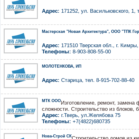
Адрес:
171252, ул. Васильковского, 1, т
Мастерская "Новая Архитектура", ООО "ТПК Го
Адрес:
171510 Тверская обл., г. Кимры,
Телефоны:
8-903-808-55-00
МОЛОТЕНКОВА, ИП
Адрес:
Старица, тел. 8-915-702-88-40
МТК ООО
Изготовление, ремонт, замена
сложности. Строительство из блоков, б
Адрес:
г.Тверь, ул.Желябова 75
Телефоны:
+7(4822)680735
Нова-Строй СК
Строительство домов из ки