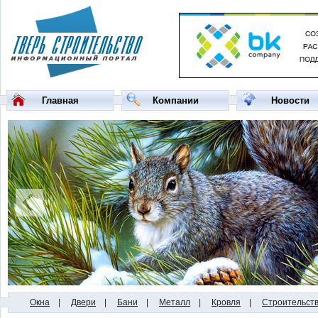
Главная
Компании
Новости
Окна
|
Двери
|
Бани
|
Металл
|
Кровля
|
Строительст