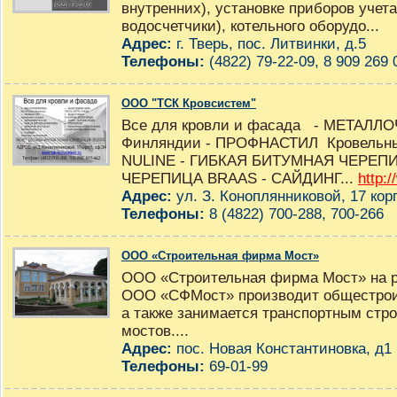
внутренних), установке приборов учета
водосчетчики), котельного оборудо...
Адрес:
г. Тверь, пос. Литвинки, д.5
Телефоны:
(4822) 79-22-09, 8 909 269 
ООО "ТСК Кровсистем"
Все для кровли и фасада - МЕТАЛЛ
Финляндии - ПРОФНАСТИЛ Кровельны
NULINE - ГИБКАЯ БИТУМНАЯ ЧЕРЕП
ЧЕРЕПИЦА BRAAS - САЙДИНГ...
http:
Адрес:
ул. З. Коноплянниковой, 17 корп
Телефоны:
8 (4822) 700-288, 700-266
ООО «Строительная фирма Мост»
ООО «Строительная фирма Мост» на ры
ООО «СФМост» производит общестрои
а также занимается транспортным стр
мостов....
Адрес:
пос. Новая Константиновка, д1 
Телефоны:
69-01-99