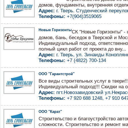
домов, фундаменты, внутренняя отделк
Адрес:
г. Тверь. Студенческий переулок
Телефоны:
+7(904)3519065
Новые Горизонты
СК "Новые Горизонты" -
домов, бань, беседок в Тверской и Мос
Индивидуальный подход, ответственн
полный цикл работ от проекта до вну...
Адрес:
г. Тверь, ул. Зинаиды Коноплянн
Телефоны:
+7 (4822) 700-134
ООО "Гарантстрой"
Все виды строительных услуг в твери!!
Индивидуальный подход!!! Скидки на о
Адрес:
пгт.Новозавидовский ул.Некрас
Телефоны:
+7 920 688 1248, +7 910 64
ООО "Карат"
Строительство и благоустройство авт
сложности. Строительство и ремонт м