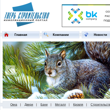
Главная
Компании
Новости
Окна
|
Двери
|
Бани
|
Металл
|
Кровля
|
Строительст