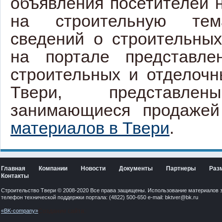
объявления посетителей 
на строительную тем
сведений о строительных
на портале представле
строительных и отделоч
Твери, представле
занимающиеся продаже
материалов в Твери
.
Главная
Компании
Новости
Документы
Партнеры
Раз
Контакты
Строительство Твери © 2008-2020 Все права защищены. Использование материалов 
телефон технической поддержки портала: (4822) 500-650 e-mail:
bktver@bk.ru
«BK-company»
Создание сайта: