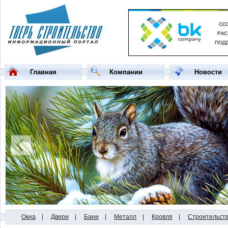
Главная
Компании
Новости
Окна
|
Двери
|
Бани
|
Металл
|
Кровля
|
Строительст