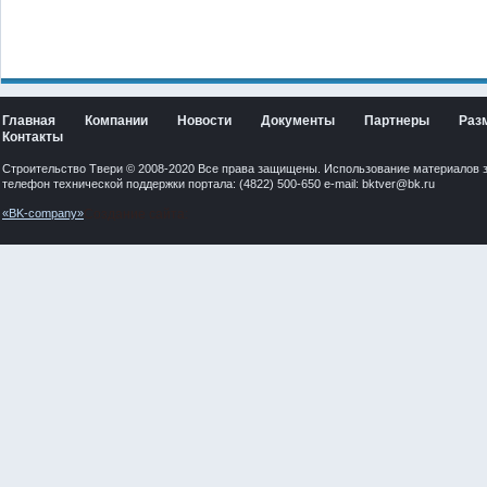
Главная
Компании
Новости
Документы
Партнеры
Раз
Контакты
Строительство Твери © 2008-2020 Все права защищены. Использование материалов 
телефон технической поддержки портала: (4822) 500-650 e-mail:
bktver@bk.ru
«BK-company»
Создание сайта: