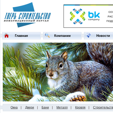
Главная
Компании
Новости
Окна
|
Двери
|
Бани
|
Металл
|
Кровля
|
Строительст