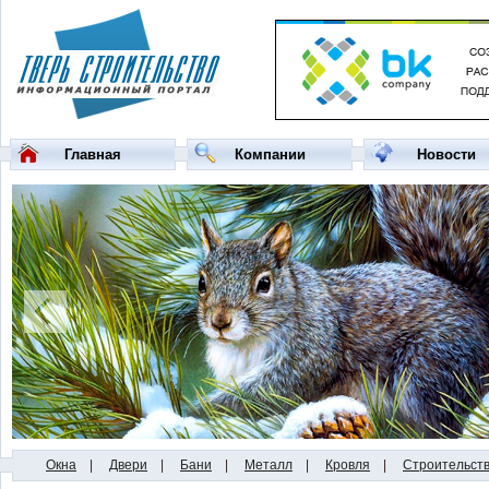
Главная
Компании
Новости
Окна
|
Двери
|
Бани
|
Металл
|
Кровля
|
Строительст