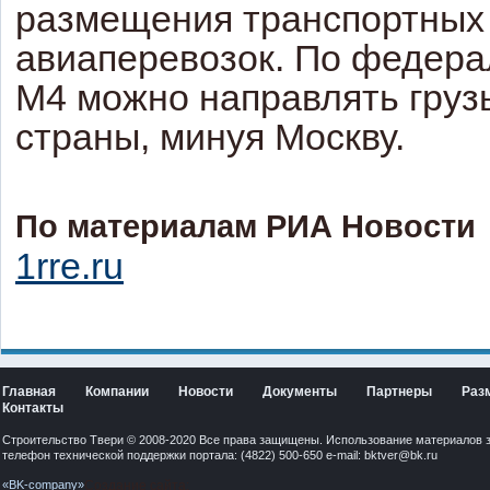
размещения транспортных
авиаперевозок. По федера
М4 можно направлять грузы
страны, минуя Москву.
По материалам РИА Новости
1rre.ru
Главная
Компании
Новости
Документы
Партнеры
Раз
Контакты
Строительство Твери © 2008-2020 Все права защищены. Использование материалов 
телефон технической поддержки портала: (4822) 500-650 e-mail:
bktver@bk.ru
«BK-company»
Создание сайта: