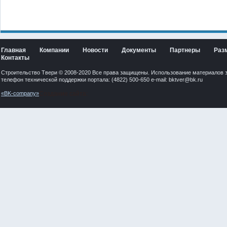
Главная
Компании
Новости
Документы
Партнеры
Раз
Контакты
Строительство Твери © 2008-2020 Все права защищены. Использование материалов 
телефон технической поддержки портала: (4822) 500-650 e-mail:
bktver@bk.ru
«BK-company»
Создание сайта: