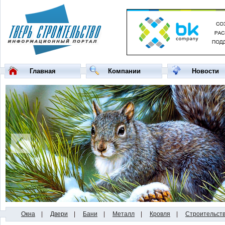
Главная
Компании
Новости
Окна
|
Двери
|
Бани
|
Металл
|
Кровля
|
Строительст