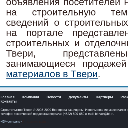
объявления посетителей 
на строительную тем
сведений о строительных
на портале представле
строительных и отделоч
Твери, представле
занимающиеся продаже
материалов в Твери
.
Главная
Компании
Новости
Документы
Партнеры
Раз
Контакты
Строительство Твери © 2008-2020 Все права защищены. Использование материалов 
телефон технической поддержки портала: (4822) 500-650 e-mail:
bktver@bk.ru
«BK-company»
Создание сайта: