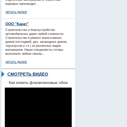
мировых производит...
читать далее
ООО "Карат"
Строительство и благоустройство
автомобильных дорог любой сложности.
Строительство и ремонт малоэтажных
домов (коттеджей, дач, загородных домов,
таунхаусов и т.п.) из различных видов
материалов. Наши специалисты готовы
выполнить любые смелы...
читать далее
СМОТРЕТЬ ВИДЕО
Как клеить флизилиновые обои