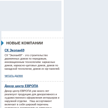
НОВЫЕ КОМПАНИИ
СК Экопан69
СК "Экопан69" - это строительство
деревянных домов по передовым,
инновационным технологиям: каркасных
домов, каркасно-щитовых домов, домов по
канадской технологии, домов из sip-панелей.
читать далее
Декор центр ЕВРОПА
Декор центр ЕВРОПА уже много лет
реализует продукцию для декоративного и
художественного оформления интерьеров и
наружной отделки. Наш ассортимент
включает в себя широкий перечень
отделочных материалов от известных