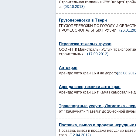
Строительная компания \\\\\\\"ЭкоАртСтрой\\
з...
(03.10.2013)
Грузоперевозки в Твери
ГРУЗОПЕРЕВОЗКИ ПО ГОРОДУ И ОБЛАСТ
ПРОФЕССИОНАЛЬНЫХ ГРУЗЧИ...
(26.01.20
Перевозка тяжелых грузов
ООО «ПТК Магистраль» Услуги транспортиро
строительных ...
(17.09.2012)
Автокран
Аренда: Авто кран 16 и не дорого
(23.08.201
Аренда спец техники авто кран
Аренда: Авто кран 16 т Камаз самосвал не до
Транспортные услуги , Логистика , пе
от " Каблучка" и "Газели" до 20-тонной фур
Поставка, вывоз и продажа нерудных
Поставка, вывоз и продажа нерудных материа
твер...
(12.04.2012)