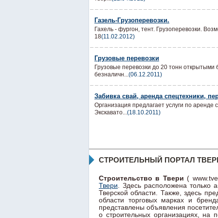
Газель-Грузоперевозки.
Гахель - фургон, тент. Грузоперевозки. Воз
18
(11.02.2012)
Грузовые перевозки
Грузовые перевозки до 20 тонн открытыми б
безналичн...
(06.12.2011)
Забивка свай, аренда спецтехники, пе
Организация предлагает услуги по аренде с
Экскавато...
(18.10.2011)
СТРОИТЕЛЬНЫЙ ПОРТАЛ ТВЕР
Строительство в Твери
( www.tve
Твери
. Здесь расположена только 
Тверской области. Также, здесь п
области торговых марках и бренд
представлены объявления посетител
о строительных организациях, на 