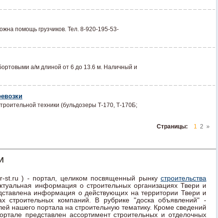
можна помощь грузчиков. Тел. 8-920-195-53-
ортовыми а/м длиной от 6 до 13.6 м. Наличный и
ревозки
троительной техники (бульдозеры Т-170, Т-170Б;
Страницы:
1
2
»
И
r-st.ru ) - портал, целиком посвященный рынку
строительства
актуальная информация о строительных организациях Твери и
редставлена информация о действующих на территории Твери и
ах строительных компаний. В рубрике "доска объявлений" -
ей нашего портала на строительную тематику. Кроме сведений
портале представлен ассортимент строительных и отделочных