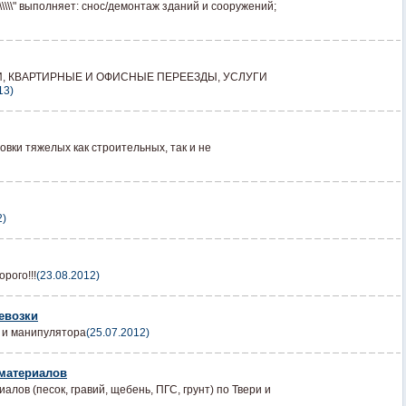
\\\\\" выполняет: снос/демонтаж зданий и сооружений;
И, КВАРТИРНЫЕ И ОФИСНЫЕ ПЕРЕЕЗДЫ, УСЛУГИ
13)
вки тяжелых как строительных, так и не
2)
рого!!!
(23.08.2012)
ревозки
ы и манипулятора
(25.07.2012)
 материалов
лов (песок, гравий, щебень, ПГС, грунт) по Твери и