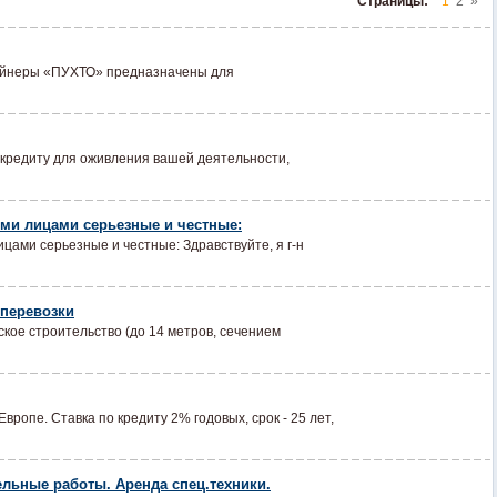
Страницы:
1
2
»
тейнеры «ПУХТО» предназначены для
кредиту для оживления вашей деятельности,
ми лицами серьезные и честные:
ами серьезные и честные: Здравствуйте, я г-н
оперевозки
кое строительство (до 14 метров, сечением
вропе. Ставка по кредиту 2% годовых, срок - 25 лет,
льные работы. Аренда спец.техники.