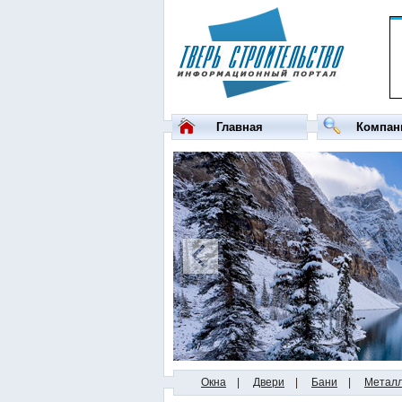
Главная
Компан
Окна
|
Двери
|
Бани
|
Метал