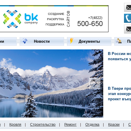
ии
Новости
Документы
П
В России мо
появиться 
В Твери пр
этап конкур
проект въе
л
|
Кровля
|
Строительство
|
Ремонт
|
Отделка
|
Краски
|
С