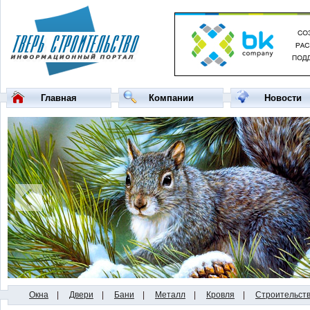
Главная
Компании
Новости
Окна
|
Двери
|
Бани
|
Металл
|
Кровля
|
Строительст