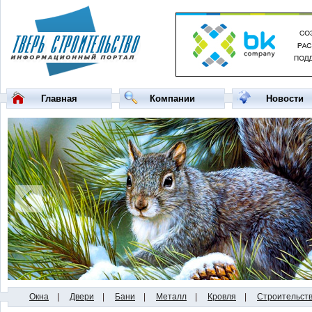
Главная
Компании
Новости
Окна
|
Двери
|
Бани
|
Металл
|
Кровля
|
Строительст