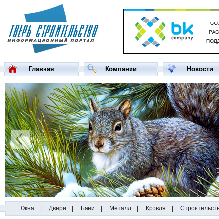
Главная
Компании
Новости
Окна
|
Двери
|
Бани
|
Металл
|
Кровля
|
Строительст