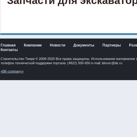
Запчасти для экскаватор
Главная
Компании
Новости
Документы
Партнеры
Раз
Контакты
Строительство Твери © 2008-2020 Все права защищены. Использование материалов 
телефон технической поддержки портала: (4822) 500-650 e-mail:
bktver@bk.ru
«BK-company»
Создание сайта: